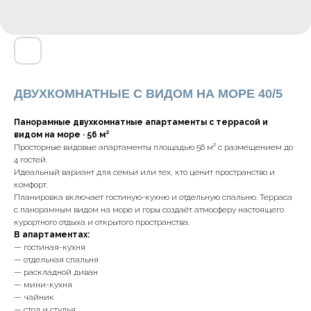
ДВУХКОМНАТНЫЕ С ВИДОМ НА МОРЕ 40/5
Панорамные двухкомнатные апартаменты с террасой и
видом на море · 56 м²
Просторные видовые апартаменты площадью 56 м² с размещением до
4 гостей.
Идеальный вариант для семьи или тех, кто ценит пространство и
комфорт.
Планировка включает гостиную-кухню и отдельную спальню. Терраса
с панорамным видом на море и горы создаёт атмосферу настоящего
курортного отдыха и открытого пространства.
В апартаментах:
— гостиная-кухня
— отдельная спальня
— раскладной диван
— мини-кухня
— чайник
— стол и стулья